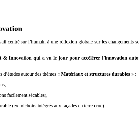
ovation
ail centré sur l’humain à une réflexion globale sur les changements so
& Innovation qui a vu le jour pour accélérer l’innovation autour
.
urs d’études autour des thèmes
« Matériaux et structures durables »
:
ons,
ons facilement sécables),
rable (ex. nichoirs intégrés aux façades en terre crue)