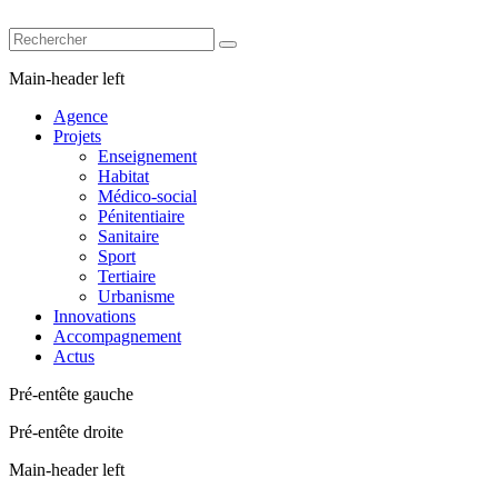
Main-header left
Agence
Projets
Enseignement
Habitat
Médico-social
Pénitentiaire
Sanitaire
Sport
Tertiaire
Urbanisme
Innovations
Accompagnement
Actus
Pré-entête gauche
Pré-entête droite
Main-header left