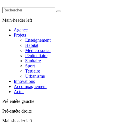
Main-header left
Agence
Projets
Enseignement
Habitat
Médico-social
Pénitentiaire
Sanitaire
Sport
Tertiaire
Urbanisme
Innovations
Accompagnement
Actus
Pré-entête gauche
Pré-entête droite
Main-header left