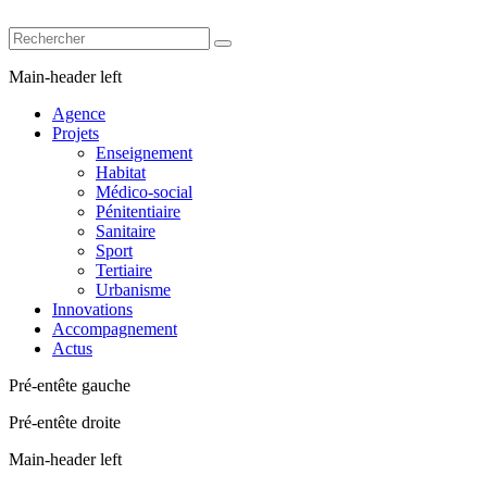
Main-header left
Agence
Projets
Enseignement
Habitat
Médico-social
Pénitentiaire
Sanitaire
Sport
Tertiaire
Urbanisme
Innovations
Accompagnement
Actus
Pré-entête gauche
Pré-entête droite
Main-header left