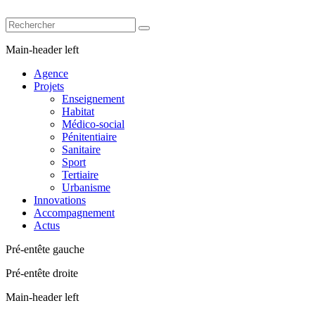
Main-header left
Agence
Projets
Enseignement
Habitat
Médico-social
Pénitentiaire
Sanitaire
Sport
Tertiaire
Urbanisme
Innovations
Accompagnement
Actus
Pré-entête gauche
Pré-entête droite
Main-header left