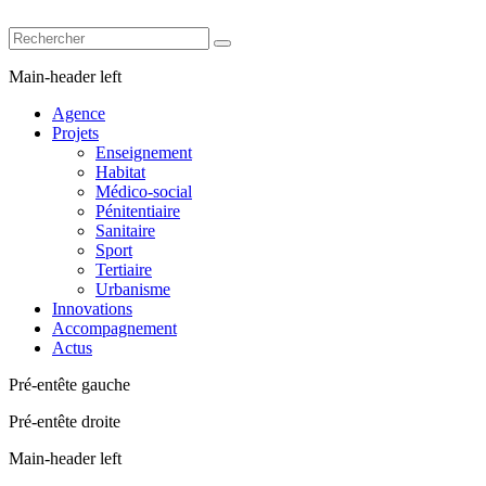
Main-header left
Agence
Projets
Enseignement
Habitat
Médico-social
Pénitentiaire
Sanitaire
Sport
Tertiaire
Urbanisme
Innovations
Accompagnement
Actus
Pré-entête gauche
Pré-entête droite
Main-header left